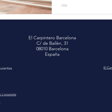
El Carpintero Barcelona
C/ de Bailèn, 31
08010 Barcelona
España
guientes
El Ca
e L'eixample
s