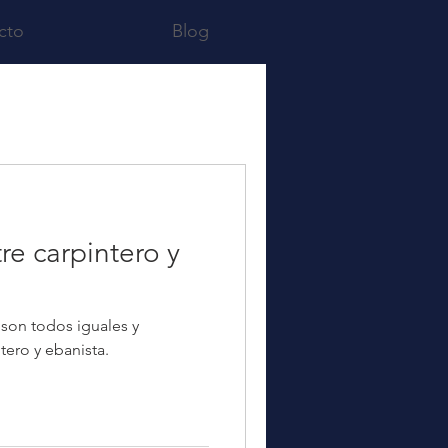
cto
Blog
re carpintero y
 son todos iguales y
ero y ebanista.