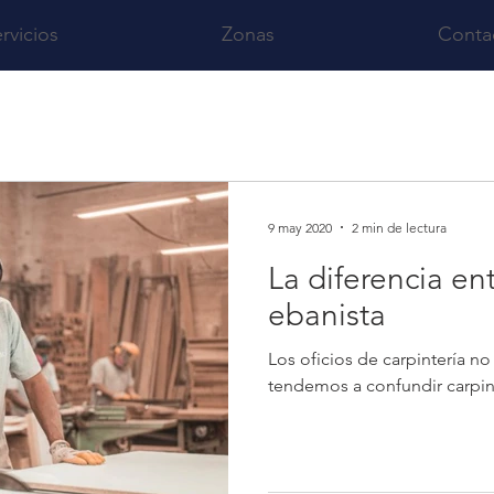
rvicios
Zonas
Conta
9 may 2020
2 min de lectura
La diferencia ent
ebanista
Los oficios de carpintería no
tendemos a confundir carpint