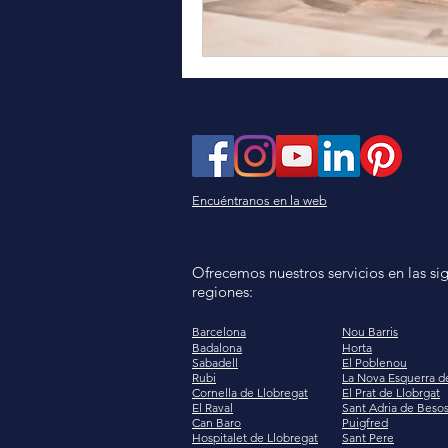
Encuéntranos en la web
Ofrecemos nuestros servicios en las si
regiones:
Barcelona
Nou Barris
Badalona
Horta
Sabadell
El Poblenou
Rubi
La Nova Esquerra d
Cornella de Llobregat
El Prat de Llobrgat
El Raval
Sant Adria de Beso
Can Baro
Puigfred
Hospitalet de Llobregat
Sant Pere