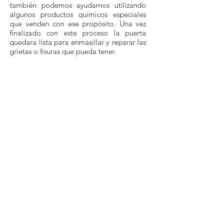
también podemos ayudarnos utilizando
algunos productos químicos especiales
que venden con ese propósito. Una vez
finalizado con este proceso la puerta
quedara lista para enmasillar y reparar las
grietas o fisuras que pueda tener.
Este proceso se realiza con una masilla
especial para madera que luego de
aplicada se seca y sella por completo
cualquier irregularidad presente en la
superficie. Luego de esto se debe limpiar
toda la puerta para eliminar el polvo y el
resto de masilla y poder aplicar una capa
selladora.
Este sellador es un producto que se utiliza
para brindarle una protección adicional a
la madera frente a los ataque de agentes
externos, y al mismo tiempo, permite que
la pintura o el barniz se adhieran con
mayor facilidad a la superficie.
Finalmente, se procederá al pintado de la